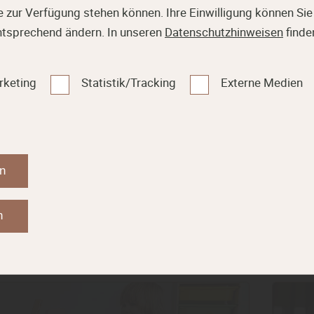
 zur Verfügung stehen können. Ihre Einwilligung können Sie 
ntsprechend ändern. In unseren
Datenschutzhinweisen
finde
rie:
Boden
rketing
Statistik/Tracking
Externe Medien
Bod
en
Mehr erfahren
n
n