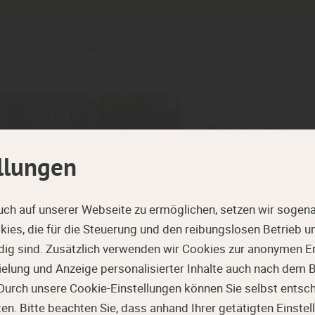
Sortiment: Boden
Garten
Privatsphäre s
Holz
llungen
Ein Garten ist Rück
wichtiger ist es, Be
uch auf unserer Webseite zu ermöglichen, setzen wir sogena
bewegen kann. Sicht
ies, die für die Steuerung und den reibungslosen Betrieb 
Sie schützen vor neu
g sind. Zusätzlich verwenden wir Cookies zur anonymen Er
das Grundstück. Gle
pielung und Anzeige personalisierter Inhalte auch nach dem
Gartens maßgeblich.
Durch unsere Cookie-Einstellungen können Sie selbst entsc
. Bitte beachten Sie, dass anhand Ihrer getätigten Einstell
mehr zu Sichtschutz