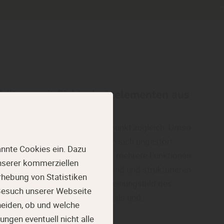
chützen mit Sichtschutzelementen aus
zugsort, Lebensraum und Treffpunkt zugleich. Umso
reiche zu schaffen, in denen man sich ungestört
nnte Cookies ein. Dazu
schutzelemente erfüllen dabei mehrere Funktionen:
unserer kommerziellen
gierigen Blicken, reduzieren Wind und strukturieren
hebung von Statistiken
ichzeitig prägen sie das Erscheinungsbild des
 Besuch unserer Webseite
 Die Wahl des richtigen Materials und…
heiden, ob und welche
ungen eventuell nicht alle