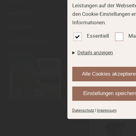
Leistungen auf der Webseite
ANGEBOTE
den Cookie-Einstellungen e
Informationen.
ÜBER UNS
Katego
Essentiell
Ma
RATGEBER, BLOG
Details anzeigen
KATALOGE
Alle Cookies akzeptier
Einstellungen speicher
Filter anwende
Datenschutz
|
Impressum