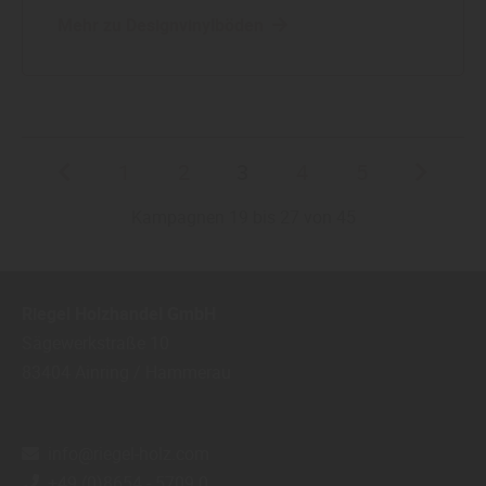
Mehr zu Designvinylböden
1
2
3
4
5
Kampagnen 19 bis 27 von 45
Riegel Holzhandel GmbH
Sägewerkstraße 10
83404
Ainring / Hammerau
info@riegel-holz.com
+49 (0)8654 - 5709 0