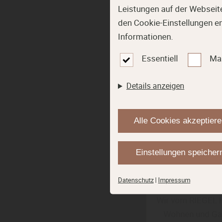
Leistungen auf der Webseite
den Cookie-Einstellungen e
Informationen.
Essentiell
Ma
Details anzeigen
Alle Cookies akzeptier
R
Einstellungen speicher
„Mi
Datenschutz
|
Impressum
Wir vom RIEGEL Ho
Wohnen und Gar