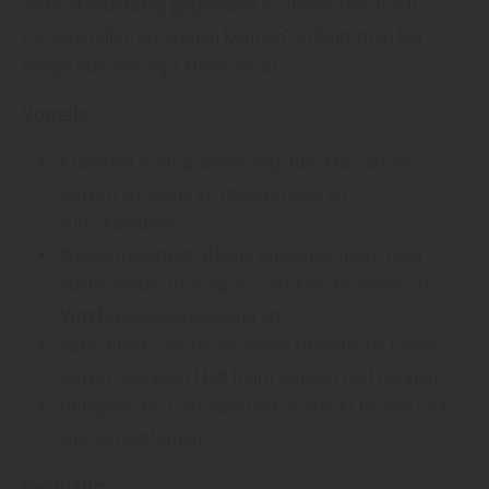
widerstandsfähig gegenüber Kratzern, die durch
Katzenkrallen entstehen können“, erfährt man bei
Riegel aus Ainring / Hammerau.
Vorteile:
Kratzfest & strapazierfähig: Ideal für aktive
Katzen, da keine sichtbaren Spuren
zurückbleiben.
Wasserresistent: Kleine Missgeschicke oder
auslaufende Trinknäpfe sind kein Problem, da
Vinyl
wasserabweisend ist.
Rutschfest: Die strukturierte Oberfläche bietet
Katzen sicheren Halt beim Spielen und Rennen.
Pflegeleicht: Tierhaare und Schmutz lassen sich
einfach entfernen.
Nachteile: