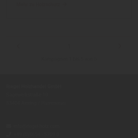
Mehr zu Holzschutz
1
Kampagnen 1 bis 5 von 5
Riegel Holzhandel GmbH
Sägewerkstraße 10
83404
Ainring / Hammerau
info@riegel-holz.com
+49 (0)8654 - 5709 0