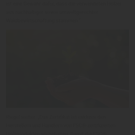
Sie weitere entsprechende Informationen.
ist eine Gewähr dafür, dass die verwendeten Hölzer
aus nachhaltiger sowie umweltgerechter
Waldbewirtschaftung stammen.“
Riegel weiter: „Das Zertifikat ist exklusiv den
Herstellern und Händlern von FSC®-zertifizierten
Holzprodukten vorbehalten. Damit die FSC®-