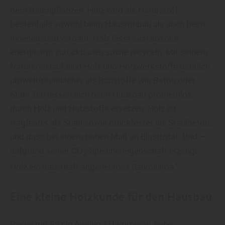
dem Baumpflanzen. Holz wird als Naturstoff
bestenfalls sowohl beim Hausrohbau als auch beim
Innenausbau verbaut. Holz lässt sich absolut
energiearm zurückbauen sowie recyceln. Mit seinem
Naturkreislauf sind Holz und Holzwerkstoffe deutlich
umweltfreundlicher als Baustoffe wie Beton oder
Stahl. Die lassen sich beim Hausbau problemlos
durch Holz und Holzstoffe ersetzen. Holz ist
tragfester als Stahl sowie druckfester als Stahlbeton,
und dass bei einem hohen Maß an Elastizität. Und
–
aufgrund seiner
CO
-Speichereigenschaft erzeugt
2
Holz ein dauerhaft angenehmes Raumklima.“
Eine kleine Holzkunde für den Hausbau
Riegel mit Sitz in Ainring / Hammerau, nahe