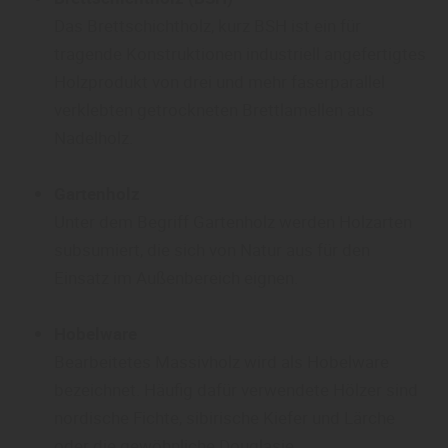
Das Brettschichtholz, kurz BSH ist ein für
tragende Konstruktionen industriell angefertigtes
Holzprodukt von drei und mehr faserparallel
verklebten getrockneten Brettlamellen aus
Nadelholz.
Gartenholz
Unter dem Begriff Gartenholz werden Holzarten
subsumiert, die sich von Natur aus für den
Einsatz im Außenbereich eignen.
Hobelware
Bearbeitetes Massivholz wird als Hobelware
bezeichnet. Häufig dafür verwendete Hölzer sind
nordische Fichte, sibirische Kiefer und Lärche
oder die gewöhnliche Douglasie.