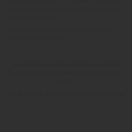
Partner gern mit Rat und Tat zur Seite. Und wenn Sie
Ideen und Inspiration benötigen, sind Sie bei uns auch
an der richtigen Stelle.
Kommen Sie zu uns nach Ainring / Hammerau wir
freuen uns auf Ihren Besuch.
Sie haben Fragen zu Holz oder Bauen mit Holz?
Kontaktieren Sie uns für eine kompetente Beratung
unter:
✆ +49 (0)8654 - 5709 0 | ✉ info@riegel-holz.com