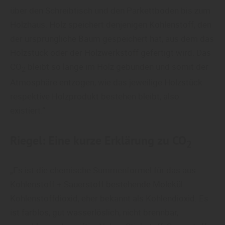
über den Schreibtisch und den Parkettboden bis zum
Holzhaus. Holz speichert denjenigen Kohlenstoff, den
der ursprüngliche Baum gespeichert hat, aus dem das
Holzstück oder der Holzwerkstoff gefertigt wird. Das
CO
bleibt so lange im Holz gebunden und somit der
2
Atmosphäre entzogen, wie das jeweilige Holzstück
respektive Holzprodukt bestehen bleibt, also
existiert.“
Riegel: Eine kurze Erklärung zu
CO
2
„Es ist die chemische Summenformel für das aus
Kohlenstoff + Sauerstoff bestehende Molekül
Kohlenstoffdioxid, eher bekannt als Kohlendioxid. Es
ist farblos, gut wasserlöslich, nicht brennbar,