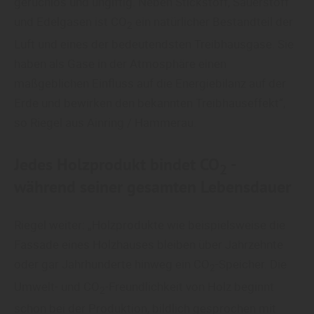
geruchlos und ungiftig. Neben Stickstoff, Sauerstoff
und Edelgasen ist
CO
ein natürlicher Bestandteil der
2
Luft und eines der bedeutendsten Treibhausgase. Sie
haben als Gase in der Atmosphäre einen
maßgeblichen Einfluss auf die Energiebilanz auf der
Erde und bewirken den bekannten Treibhauseffekt“,
so Riegel aus Ainring / Hammerau.
Jedes Holzprodukt bindet
CO
-
2
während seiner gesamten Lebensdauer
Riegel weiter: „Holzprodukte wie beispielsweise die
Fassade eines Holzhauses bleiben über Jahrzehnte
oder gar Jahrhunderte hinweg ein
CO
-Speicher. Die
2
Umwelt- und
CO
-Freundlichkeit von Holz beginnt
2
schon bei der Produktion, bildlich gesprochen mit