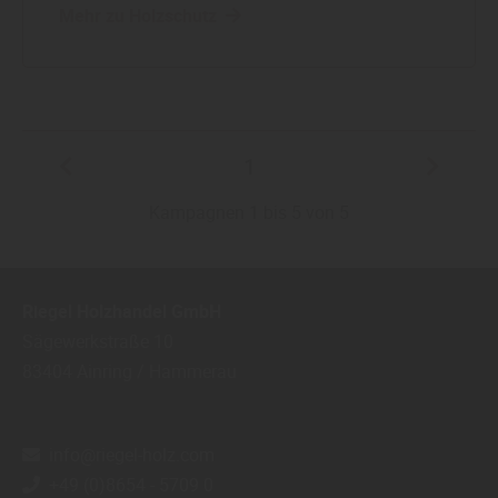
Mehr zu Holzschutz
1
Kampagnen 1 bis 5 von 5
Riegel Holzhandel GmbH
Sägewerkstraße 10
83404
Ainring / Hammerau
info@riegel-holz.com
+49 (0)8654 - 5709 0