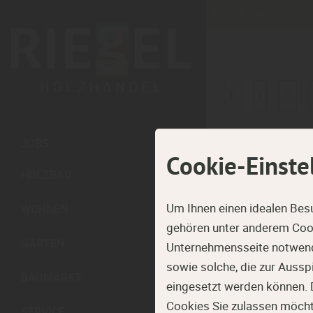
E
I
O
JOBS
Einbruchhe
Cookie-Einste
HOLZBAU
Das bedeutet, 
Um Ihnen einen idealen Bes
WOHNEN
Gewalt und un
gehören unter anderem Cook
GARTEN
Unternehmensseite notwendi
sowie solche, die zur Auss
BAUMARKT
eingesetzt werden können. 
Cookies Sie zulassen möchten
SERVICE