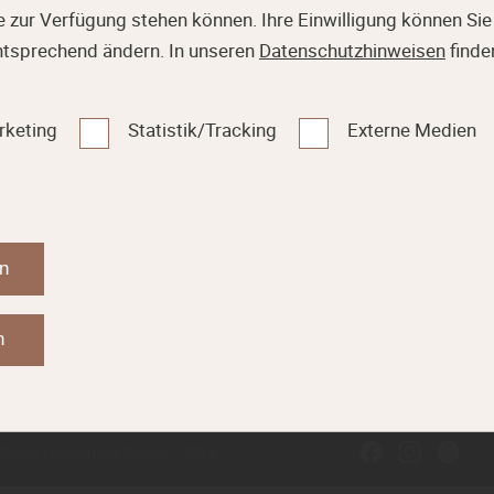
 zur Verfügung stehen können. Ihre Einwilligung können Sie 
ntsprechend ändern. In unseren
Datenschutzhinweisen
finde
rketing
Statistik/Tracking
Externe Medien
en
 GmbH
info@riegel-holz.com
Wir sind 
+49 (0)8654 - 5709 0
Mo - Fr: 
Mehr erfahren
ammerau
+49 (0)8654 - 5709 46
n
Zuschnit
https://www.riegel-holz.com
Mo - Fr: 
 Riegel Holzhandel GmbH - 2026