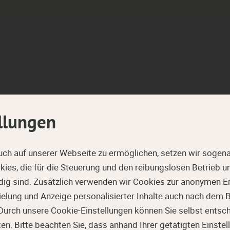
P
R
T
Z
mmung
llungen
dass dieses Element eine bestimmte Zeit (Widerstandszeit) 
uch auf unserer Webseite zu ermöglichen, setzen wir sogena
ter Verwendung von Werkzeugen gewaltsam Zutritt zu Ihrer
ies, die für die Steuerung und den reibungslosen Betrieb 
g sind. Zusätzlich verwenden wir Cookies zur anonymen Er
pielung und Anzeige personalisierter Inhalte auch nach dem
Durch unsere Cookie-Einstellungen können Sie selbst entsc
. Bitte beachten Sie, dass anhand Ihrer getätigten Einstell