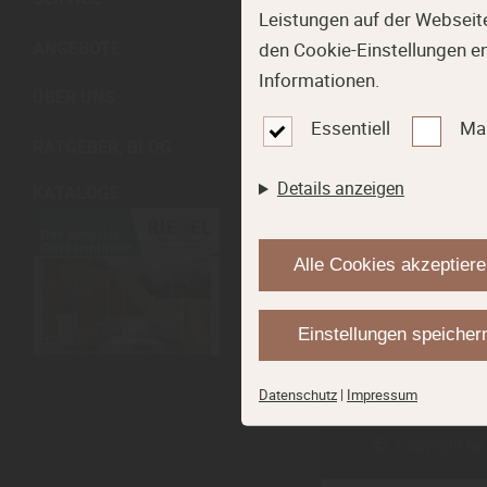
Leistungen auf der Webseite
ANGEBOTE
den Cookie-Einstellungen e
Informationen.
ÜBER UNS
Essentiell
Ma
RATGEBER, BLOG
Details anzeigen
KATALOGE
Alle Cookies akzeptier
Riegel Holzhandel
Sägewerkstraße 10
83404
Ainring / H
Einstellungen speicher
Datenschutz
|
Impressum
Copyright by