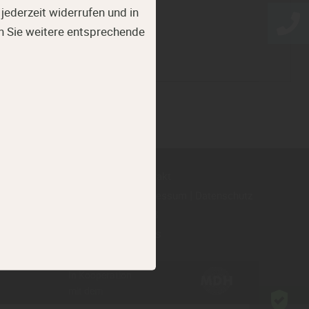
jederzeit widerrufen und in
n Sie weitere entsprechende
für Sie da:
Kontakt
8 - 12 Uhr u. 13 - 18 Uhr
|
Impressum
Datenschutz
tabteilung:
AGB
8 - 12 Uhr u. 13 - 17 Uhr
Jobs
In Kooperation
mit dem