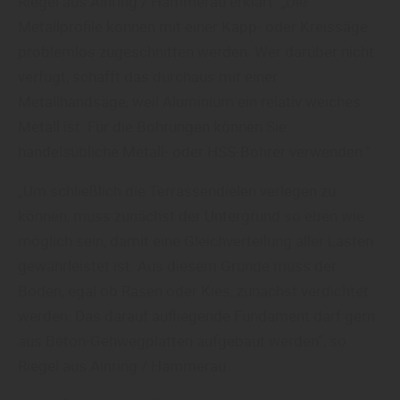
Riegel aus Ainring / Hammerau erklärt: „Die
Metallprofile können mit einer Kapp- oder Kreissäge
problemlos zugeschnitten werden. Wer darüber nicht
verfügt, schafft das durchaus mit einer
Metallhandsäge, weil Aluminium ein relativ weiches
Metall ist. Für die Bohrungen können Sie
handelsübliche Metall- oder HSS-Bohrer verwenden.“
„Um schließlich die Terrassendielen verlegen zu
können, muss zunächst der Untergrund so eben wie
möglich sein, damit eine Gleichverteilung aller Lasten
gewährleistet ist. Aus diesem Grunde muss der
Boden, egal ob Rasen oder Kies, zunächst verdichtet
werden. Das darauf aufliegende Fundament darf gern
aus Beton-Gehwegplatten aufgebaut werden“, so
Riegel aus Ainring / Hammerau.