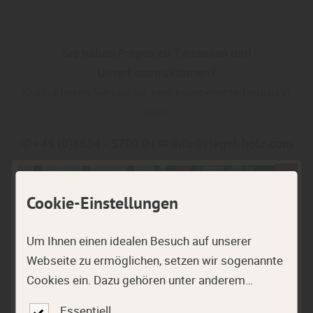
Sie haben Fragen zu Terrassen und
Unterkonstruktionen?
Kontaktieren Sie uns für eine kompetente Beratung
unter:
✆ +49 (0)8654 - 5709 0 | ✉ info@riegel-holz.com
Cookie-Einstellungen
Um Ihnen einen idealen Besuch auf unserer
Webseite zu ermöglichen, setzen wir sogenannte
Cookies ein. Dazu gehören unter anderem
Finden Sie passende Produkte unserer Marken!
Cookies, die für die Steuerung und den
Essentiell