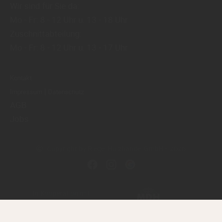
Wir sind für Sie da:
Mo - Fr: 8 - 12 Uhr u. 13 - 18 Uhr
Zuschnittabteilung:
Mo - Fr: 8 - 12 Uhr u. 13 - 17 Uhr
Kontakt
|
Impressum
Datenschutz
AGB
Jobs
Copyright by Riegel Holzhandel GmbH - 2026
In Kooperation mit
dem